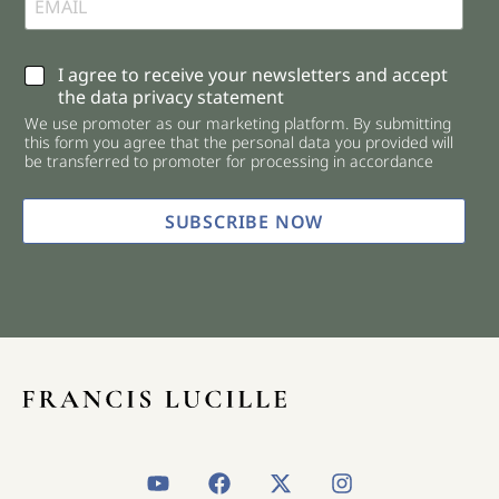
C
I agree to receive your newsletters and accept
h
the data privacy statement
e
We use promoter as our marketing platform. By submitting
c
this form you agree that the personal data you provided will
k
be transferred to promoter for processing in accordance
b
o
x
SUBSCRIBE NOW
e
s
*
Y
F
X
I
o
a
-
n