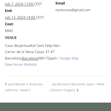
Email
July 7, 2024-17:00
CEST
nunez.eva@gmail.com
End:
July 13, 2024-14:00
CEST
Cost:
$840
VENUE
Casa d’espiritualitat Sant Felip Neri
Carrer de la Nena Casas 37-47
Barcelona
,
Barcelona
08017
Spain
+ Google Map
View Venue Website
June Retreat in Temecula,
July Retreat in Barcelona, Spain – Week
California – Week 2
2 (French / English)