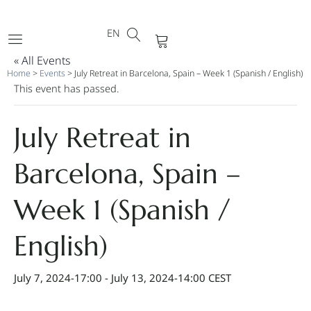
DE
Skip
FR
to
EN
PT
Cart
content
« All Events
Home
>
Events
>
July Retreat in Barcelona, Spain – Week 1 (Spanish / English)
This event has passed.
July Retreat in
Barcelona, Spain –
Week 1 (Spanish /
English)
July 7, 2024-17:00
-
July 13, 2024-14:00
CEST