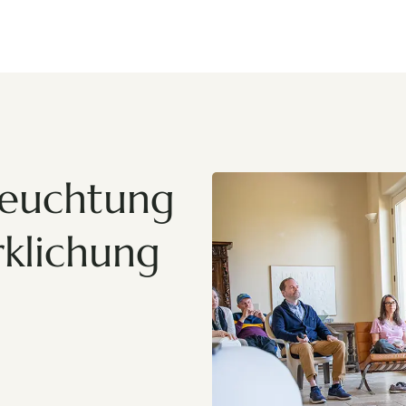
leuchtung
rklichung