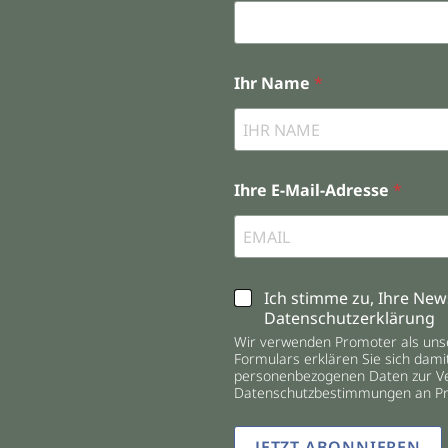
Ihr Name
*
Ihre E-Mail-Adresse
*
C
Ich stimme zu, Ihre News
h
Datenschutzerklärung
e
Wir verwenden Promoter als uns
c
Formulars erklären Sie sich dami
k
personenbezogenen Daten zur V
b
Datenschutzbestimmungen an Pr
o
x
JETZT ABONNIEREN