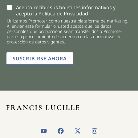
C
Acepto recibir sus boletines informativos y
h
acepto la Política de Privacidad
e
Utilizamos Promoter como nuestra plataforma de marketing.
c
Al enviar este formulario, usted acepta que los datos
k
personales que proporcione sean transferidos a Promoter
b
para su procesamiento de acuerdo con las normativas de
o
protección de datos vigentes.
x
e
SUSCRIBIRSE AHORA
s
*
Y
F
X
I
o
a
-
n