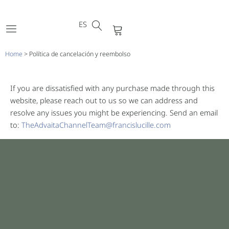
DE
Ir
FR
al
ES
PT
Carrito
contenido
Home
>
Política de cancelación y reembolso
If you are dissatisfied with any purchase made through this
website, please reach out to us so we can address and
resolve any issues you might be experiencing. Send an email
to:
TheAdvaitaChannelTeam@francislucille.com