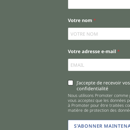
Votre nom
*
Votre adresse e-mail
*
C
J’accepte de recevoir vos
h
confidentialité
e
Nous utilisons Promoter comme p
c
vous acceptez que les données pe
k
à Promoter pour être traitées c
b
matière de protection des donné
o
x
S’ABONNER MAINTEN
e