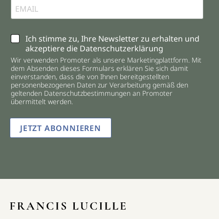
C
Ich stimme zu, Ihre Newsletter zu erhalten und
h
akzeptiere die Datenschutzerklärung
e
Wir verwenden Promoter als unsere Marketingplattform. Mit
c
dem Absenden dieses Formulars erklären Sie sich damit
k
einverstanden, dass die von Ihnen bereitgestellten
b
personenbezogenen Daten zur Verarbeitung gemäß den
o
geltenden Datenschutzbestimmungen an Promoter
übermittelt werden.
x
e
s
JETZT ABONNIEREN
*