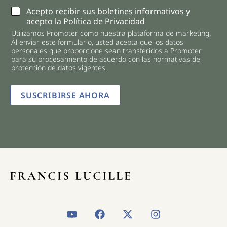
C
Acepto recibir sus boletines informativos y
h
acepto la Política de Privacidad
e
Utilizamos Promoter como nuestra plataforma de marketing.
c
Al enviar este formulario, usted acepta que los datos
k
personales que proporcione sean transferidos a Promoter
b
para su procesamiento de acuerdo con las normativas de
o
protección de datos vigentes.
x
e
SUSCRIBIRSE AHORA
s
*
Y
F
X
I
o
a
-
n