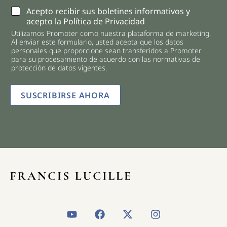
C
Acepto recibir sus boletines informativos y
h
acepto la Política de Privacidad
e
Utilizamos Promoter como nuestra plataforma de marketing.
c
Al enviar este formulario, usted acepta que los datos
k
personales que proporcione sean transferidos a Promoter
b
para su procesamiento de acuerdo con las normativas de
o
protección de datos vigentes.
x
e
SUSCRIBIRSE AHORA
s
*
Y
F
X
I
o
a
-
n