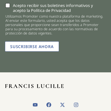
C
Acepto recibir sus boletines informativos y
h
acepto la Política de Privacidad
e
Utilizamos Promoter como nuestra plataforma de marketing.
c
Al enviar este formulario, usted acepta que los datos
k
personales que proporcione sean transferidos a Promoter
b
para su procesamiento de acuerdo con las normativas de
o
protección de datos vigentes.
x
e
SUSCRIBIRSE AHORA
s
*
Y
F
X
I
o
a
-
n