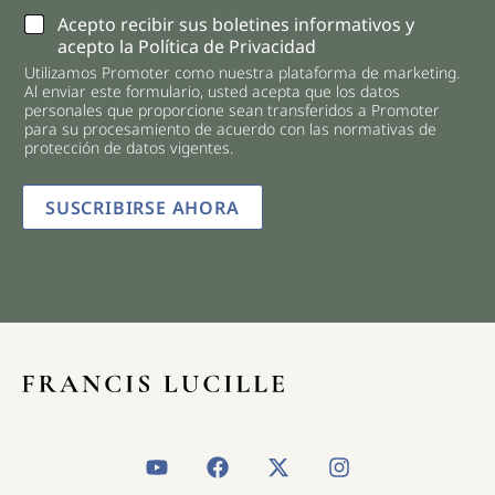
C
Acepto recibir sus boletines informativos y
h
acepto la Política de Privacidad
e
Utilizamos Promoter como nuestra plataforma de marketing.
c
Al enviar este formulario, usted acepta que los datos
k
personales que proporcione sean transferidos a Promoter
b
para su procesamiento de acuerdo con las normativas de
o
protección de datos vigentes.
x
e
SUSCRIBIRSE AHORA
s
*
Y
F
X
I
o
a
-
n