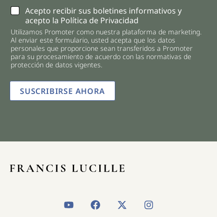
C
Acepto recibir sus boletines informativos y
h
acepto la Política de Privacidad
e
Utilizamos Promoter como nuestra plataforma de marketing.
c
Al enviar este formulario, usted acepta que los datos
k
personales que proporcione sean transferidos a Promoter
b
para su procesamiento de acuerdo con las normativas de
o
protección de datos vigentes.
x
e
SUSCRIBIRSE AHORA
s
*
Y
F
X
I
o
a
-
n