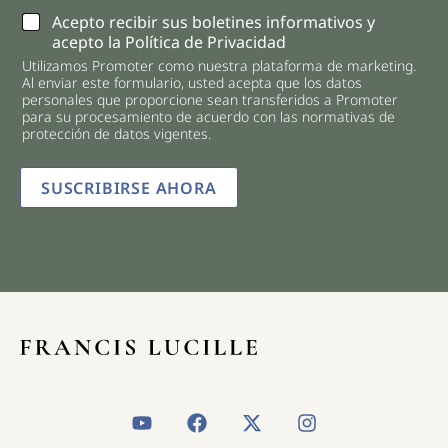
C
Acepto recibir sus boletines informativos y
h
acepto la Política de Privacidad
e
Utilizamos Promoter como nuestra plataforma de marketing.
c
Al enviar este formulario, usted acepta que los datos
k
personales que proporcione sean transferidos a Promoter
b
para su procesamiento de acuerdo con las normativas de
o
protección de datos vigentes.
x
e
SUSCRIBIRSE AHORA
s
*
Y
F
X
I
o
a
-
n