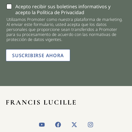
C
Acepto recibir sus boletines informativos y
h
acepto la Política de Privacidad
e
Utilizamos Promoter como nuestra plataforma de marketing.
c
Al enviar este formulario, usted acepta que los datos
k
personales que proporcione sean transferidos a Promoter
b
para su procesamiento de acuerdo con las normativas de
o
protección de datos vigentes.
x
e
SUSCRIBIRSE AHORA
s
*
Y
F
X
I
o
a
-
n