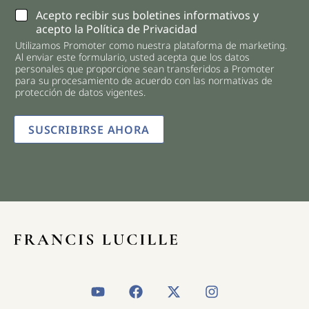
C
Acepto recibir sus boletines informativos y
h
acepto la Política de Privacidad
e
Utilizamos Promoter como nuestra plataforma de marketing.
c
Al enviar este formulario, usted acepta que los datos
k
personales que proporcione sean transferidos a Promoter
b
para su procesamiento de acuerdo con las normativas de
o
protección de datos vigentes.
x
e
SUSCRIBIRSE AHORA
s
*
Y
F
X
I
o
a
-
n