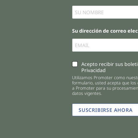
Su dirección de correo ele
C
Acepto recibir sus boleti
h
Privacidad
e
Utilizamos Promoter como nuestr
c
formulario, usted acepta que los
k
a Promoter para su procesamient
b
datos vigentes.
o
x
SUSCRIBIRSE AHORA
e
s
*