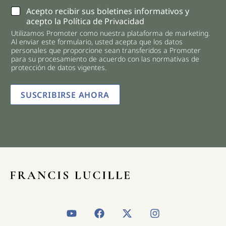
C
Acepto recibir sus boletines informativos y
h
acepto la Política de Privacidad
e
Utilizamos Promoter como nuestra plataforma de marketing.
c
Al enviar este formulario, usted acepta que los datos
k
personales que proporcione sean transferidos a Promoter
b
para su procesamiento de acuerdo con las normativas de
o
protección de datos vigentes.
x
e
SUSCRIBIRSE AHORA
s
*
Y
F
X
I
o
a
-
n