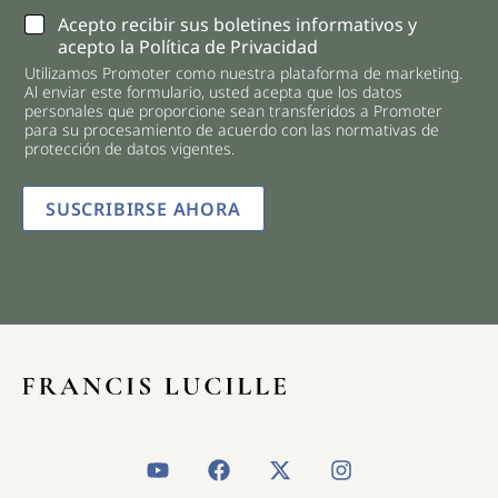
C
Acepto recibir sus boletines informativos y
h
acepto la Política de Privacidad
e
Utilizamos Promoter como nuestra plataforma de marketing.
c
Al enviar este formulario, usted acepta que los datos
k
personales que proporcione sean transferidos a Promoter
b
para su procesamiento de acuerdo con las normativas de
o
protección de datos vigentes.
x
e
SUSCRIBIRSE AHORA
s
*
Y
F
X
I
o
a
-
n