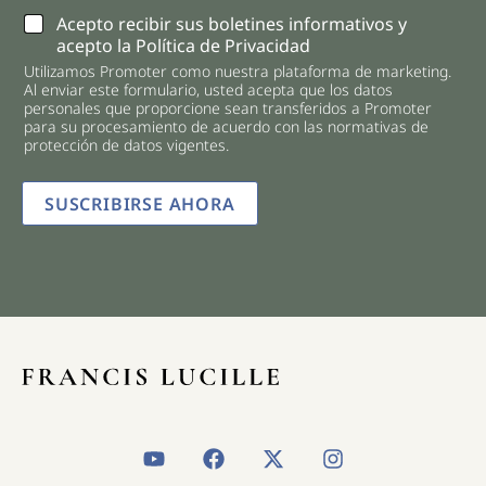
C
Acepto recibir sus boletines informativos y
h
acepto la Política de Privacidad
e
Utilizamos Promoter como nuestra plataforma de marketing.
c
Al enviar este formulario, usted acepta que los datos
k
personales que proporcione sean transferidos a Promoter
b
para su procesamiento de acuerdo con las normativas de
o
protección de datos vigentes.
x
e
SUSCRIBIRSE AHORA
s
*
Y
F
X
I
o
a
-
n